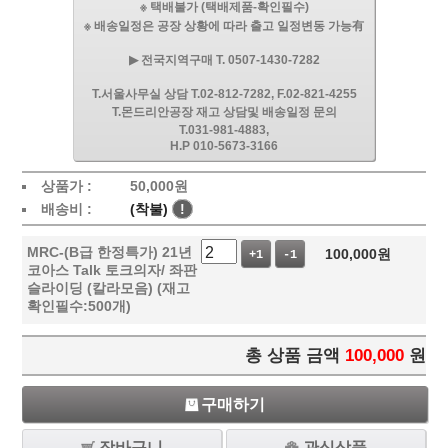
※ 택배불가 (택배제품-확인필수)
※ 배송일정은 공장 상황에 따라 출고 일정변동 가능有
▶ 전국지역구매 T. 0507-1430-7282
T.서울사무실 상담 T.02-812-7282, F.02-821-4255
T.몬드리안공장 재고 상담및 배송일정 문의
T.031-981-4883,
H.P 010-5673-3166
상품가 :
50,000
원
배송비 :
(착불)
!
MRC-(B급 한정특가) 21년
100,000
원
+1
-1
코아스 Talk 토크의자/ 좌판
슬라이딩 (칼라모음) (재고
확인필수:500개)
총 상품 금액
100,000
원
구매하기
장바구니
관심상품