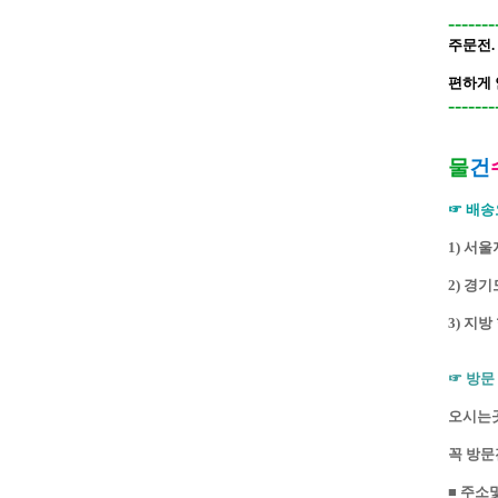
-------
주문전.
편하게 
-------
물
건
☞
배송
1) 서울
2) 경
3) 지
☞
방문
오시는곳
꼭 방문
■ 주소