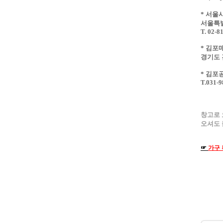
* 서울
서울특별
T. 02-8
* 김포
경기도 
* 김포
T.031-9
창고로 
오셔도 
☞
가구