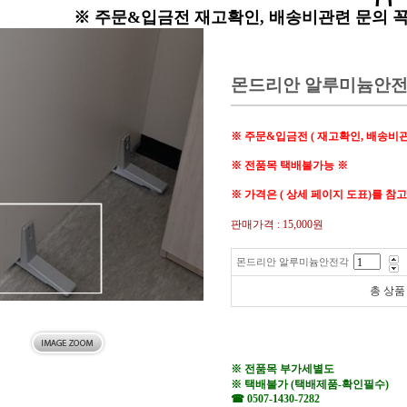
※ 주문&입금전 재고확인, 배송비관련 문의 
몬드리안 알루미늄안
※ 주문&입금전 ( 재고확인, 배송비
※ 전품목 택배불가능 ※
※ 가격은 ( 상세 페이지 도표)를 
판매가격 :
15,000원
몬드리안 알루미늄안전각
총 상품
※ 전품목 부가세별도
※ 택배불가 (택배제품-확인필수)
☎ 0507-1430-7282