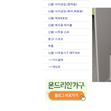
신품/ 의자공장 (중역용)
신품/ 의자공장 (회의,학원용)
신품/ 책장&옷장
신품/ 회의용 테이블
신품/ 사무용 쇼파
중고/ 스포츠
부품
신품/ 사무용가구 SET세트
--> 카드결제
--> 색상표