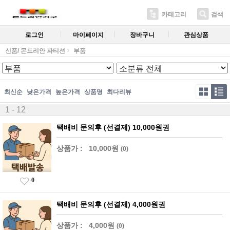
카테고리
검색
로그인
마이페이지
장바구니
관심상품
신품/ 몬드리안 파티션
부품
최신순
낮은가격
높은가격
상품명
최다리뷰
1 - 12
택배비 문의후 (선결제) 10,000원권
상품가 :
10,000원
(0)
0
택배비 문의후 (선결제) 4,000원권
상품가 :
4,000원
(0)